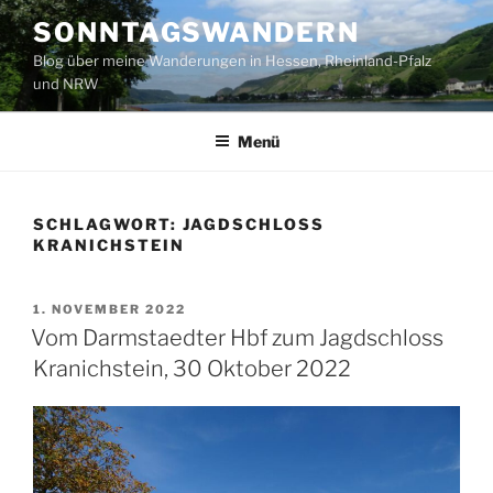
Zum
SONNTAGSWANDERN
Inhalt
Blog über meine Wanderungen in Hessen, Rheinland-Pfalz
springen
und NRW
Menü
SCHLAGWORT:
JAGDSCHLOSS
KRANICHSTEIN
VERÖFFENTLICHT
1. NOVEMBER 2022
AM
Vom Darmstaedter Hbf zum Jagdschloss
Kranichstein, 30 Oktober 2022