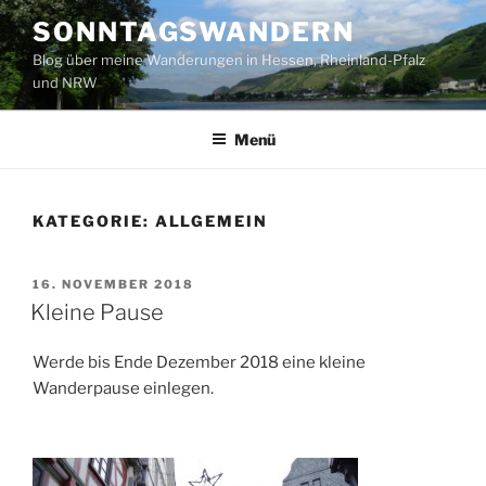
Zum
SONNTAGSWANDERN
Inhalt
Blog über meine Wanderungen in Hessen, Rheinland-Pfalz
springen
und NRW
Menü
KATEGORIE:
ALLGEMEIN
VERÖFFENTLICHT
16. NOVEMBER 2018
AM
Kleine Pause
Werde bis Ende Dezember 2018 eine kleine
Wanderpause einlegen.