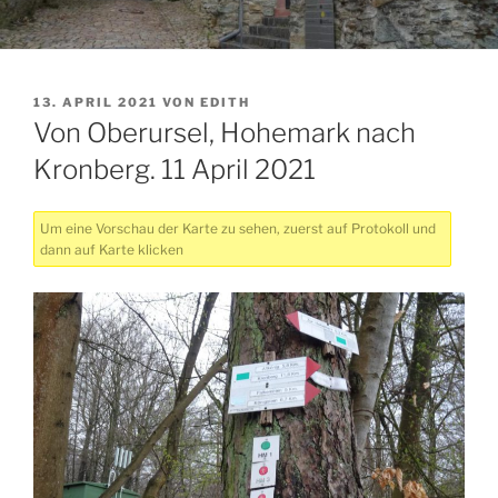
VERÖFFENTLICHT
13. APRIL 2021
VON
EDITH
AM
Von Oberursel, Hohemark nach
Kronberg. 11 April 2021
Um eine Vorschau der Karte zu sehen, zuerst auf Protokoll und
dann auf Karte klicken