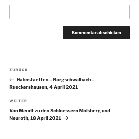
Beitragsnavigation
Vorheriger
ZURÜCK
Beitrag
Hahnstaetten – Burgschwalbach –
Rueckershausen, 4 April 2021
Nächster
WEITER
Beitrag
Von Meudt zu den Schloessern Molsberg und
Neuroth, 18 April 2021