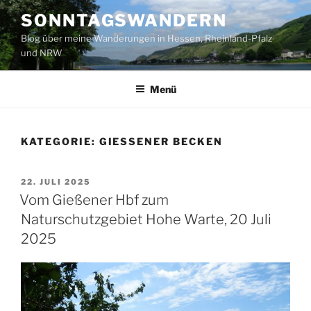
Zum
SONNTAGSWANDERN
Inhalt
Blog über meine Wanderungen in Hessen, Rheinland-Pfalz
springen
und NRW
Menü
KATEGORIE:
GIESSENER BECKEN
VERÖFFENTLICHT
22. JULI 2025
AM
Vom Gießener Hbf zum
Naturschutzgebiet Hohe Warte, 20 Juli
2025