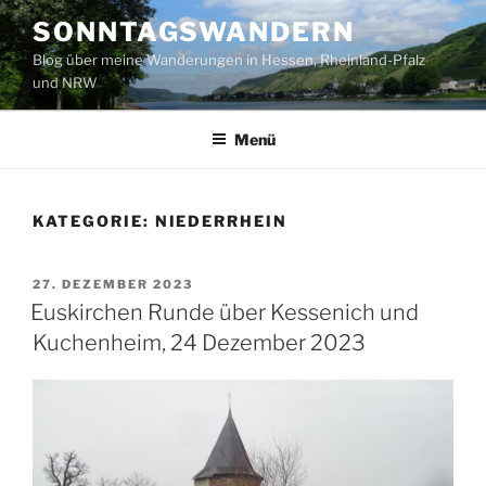
Zum
SONNTAGSWANDERN
Inhalt
Blog über meine Wanderungen in Hessen, Rheinland-Pfalz
springen
und NRW
Menü
KATEGORIE:
NIEDERRHEIN
VERÖFFENTLICHT
27. DEZEMBER 2023
AM
Euskirchen Runde über Kessenich und
Kuchenheim, 24 Dezember 2023