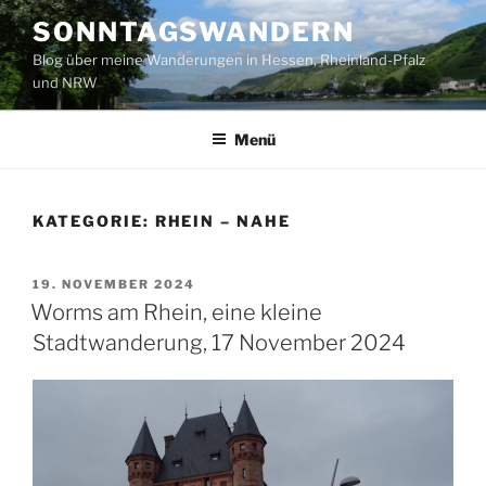
Zum
SONNTAGSWANDERN
Inhalt
Blog über meine Wanderungen in Hessen, Rheinland-Pfalz
springen
und NRW
Menü
KATEGORIE:
RHEIN – NAHE
VERÖFFENTLICHT
19. NOVEMBER 2024
AM
Worms am Rhein, eine kleine
Stadtwanderung, 17 November 2024