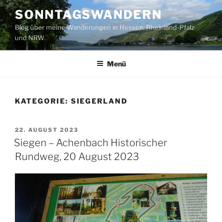
Zum
SONNTAGSWANDERN
Inhalt
Blog über meine Wanderungen in Hessen, Rheinland-Pfalz
springen
und NRW
Menü
KATEGORIE:
SIEGERLAND
VERÖFFENTLICHT
22. AUGUST 2023
AM
Siegen – Achenbach Historischer
Rundweg, 20 August 2023