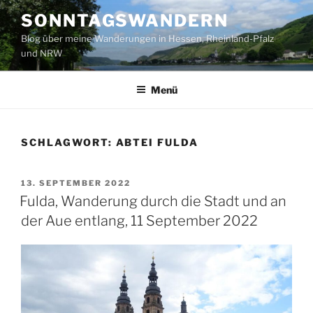
Zum
SONNTAGSWANDERN
Inhalt
Blog über meine Wanderungen in Hessen, Rheinland-Pfalz
springen
und NRW
Menü
SCHLAGWORT:
ABTEI FULDA
VERÖFFENTLICHT
13. SEPTEMBER 2022
AM
Fulda, Wanderung durch die Stadt und an
der Aue entlang, 11 September 2022