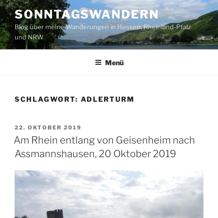
Zum
SONNTAGSWANDERN
Inhalt
Blog über meine Wanderungen in Hessen, Rheinland-Pfalz
springen
und NRW
Menü
SCHLAGWORT:
ADLERTURM
VERÖFFENTLICHT
22. OKTOBER 2019
AM
Am Rhein entlang von Geisenheim nach
Assmannshausen, 20 Oktober 2019