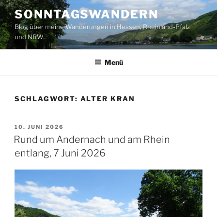
Zum
SONNTAGSWANDERN
Inhalt
Blog über meine Wanderungen in Hessen, Rheinland-Pfalz
springen
und NRW
Menü
SCHLAGWORT:
ALTER KRAN
VERÖFFENTLICHT
10. JUNI 2026
AM
Rund um Andernach und am Rhein
entlang, 7 Juni 2026