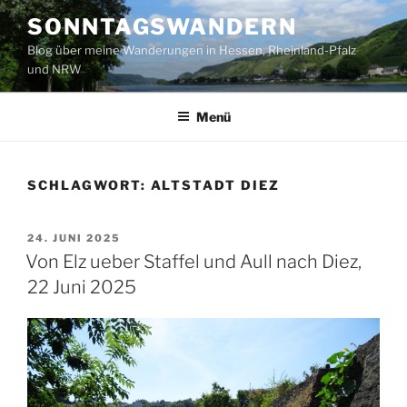
Zum
SONNTAGSWANDERN
Inhalt
Blog über meine Wanderungen in Hessen, Rheinland-Pfalz
springen
und NRW
Menü
SCHLAGWORT:
ALTSTADT DIEZ
VERÖFFENTLICHT
24. JUNI 2025
AM
Von Elz ueber Staffel und Aull nach Diez,
22 Juni 2025