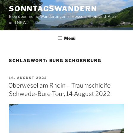
Zum
SONNTAGSWANDERN
Inhalt
Blog über meine Wanderungen in Hessen, Rheinland-Pfalz
springen
und NRW
Menü
SCHLAGWORT:
BURG SCHOENBURG
VERÖFFENTLICHT
16. AUGUST 2022
AM
Oberwesel am Rhein – Traumschleife
Schwede-Bure Tour, 14 August 2022