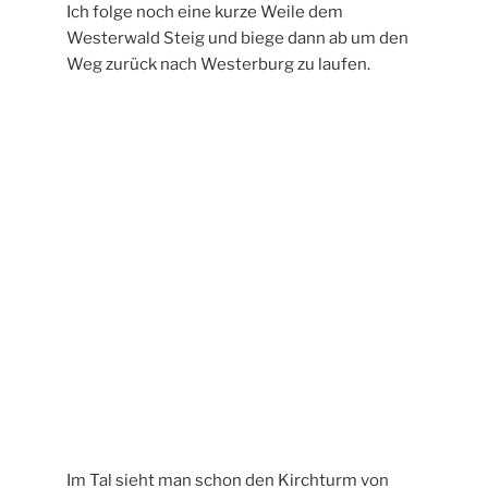
Auf der Höhe steht eine Bank und ich mache
erst einmal eine Verschnaufpause während
ich den Weitblick über den Ort hinaus
genieße.
Es folgt eine kurze Strecke am Straßenrand
entlang.
Bald erreiche ich einen Radweg der neben der Straße
verläuft und nach Gershasen führt.