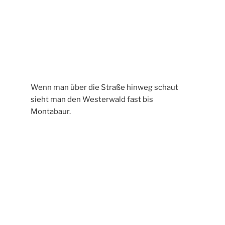
Über 212 Kilometer geht der RadRundweg
WW1 von Westerburg nach Stahlhofen am
Wiesensee und zurück, quer durch den
Westerwald. Mehr Info findet man auf
waellerland.com.