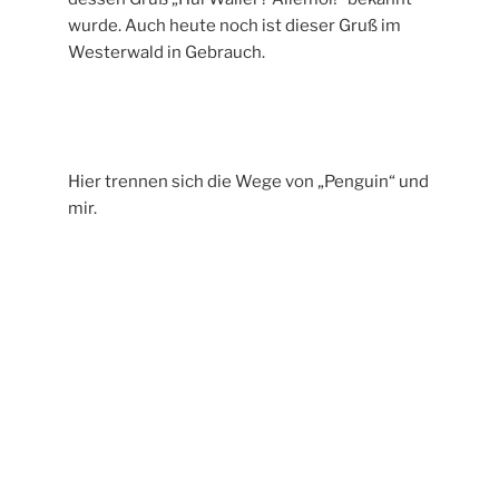
wurde. Auch heute noch ist dieser Gruß im
Westerwald in Gebrauch.
Hier trennen sich die Wege von „Penguin“ und
mir.
Wieder einmal eine schöne Lichtung mitten im Wald.
Ich folge noch eine kurze Weile dem
Westerwald Steig und biege dann ab um den
Weg zurück nach Westerburg zu laufen.