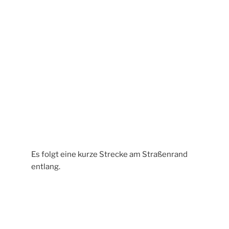
Der Weg führt entlang der Ofenbauerstraße unter der
Brücke hindurch zurück nach Westerburg.