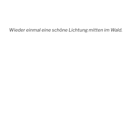
Im Tal sieht man schon den Kirchturm von
Kölbingen.
Die Sonne meint es gut und es wäre richtig
warm wenn nicht ein kleines Lüftchen wehen
würde.
Am Ortseingang von Kölbingen folge ich der Straße
nach links aus dem Ort hinaus und den Berg hinauf.