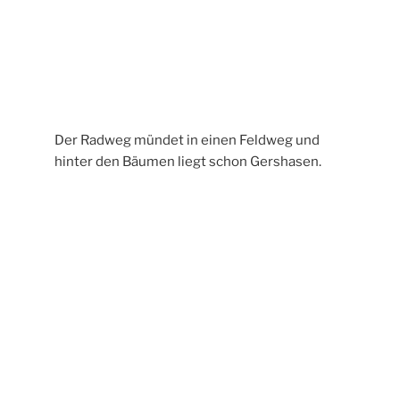
Es wird noch 30 Minuten dauern bis der
nächste Zug nach Limburg fährt. Ich genieße
die Pause und beobachte die Streifenwanze.
Laut Wikipedia ist diese ist wohl eher im
Mittelmeerraum zu Hause, hat sich aber bis
nach Südschweden verbreitet.