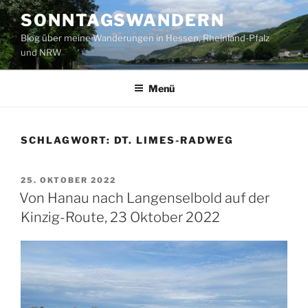
Zum
SONNTAGSWANDERN
Inhalt
Blog über meine Wanderungen in Hessen, Rheinland-Pfalz
springen
und NRW
Menü
SCHLAGWORT:
DT. LIMES-RADWEG
VERÖFFENTLICHT
25. OKTOBER 2022
AM
Von Hanau nach Langenselbold auf der
Kinzig-Route, 23 Oktober 2022