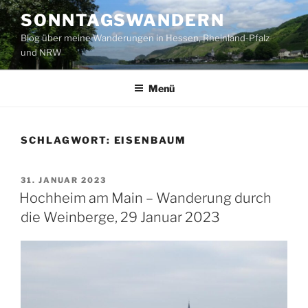
Zum
SONNTAGSWANDERN
Inhalt
Blog über meine Wanderungen in Hessen, Rheinland-Pfalz
springen
und NRW
Menü
SCHLAGWORT:
EISENBAUM
VERÖFFENTLICHT
31. JANUAR 2023
AM
Hochheim am Main – Wanderung durch
die Weinberge, 29 Januar 2023