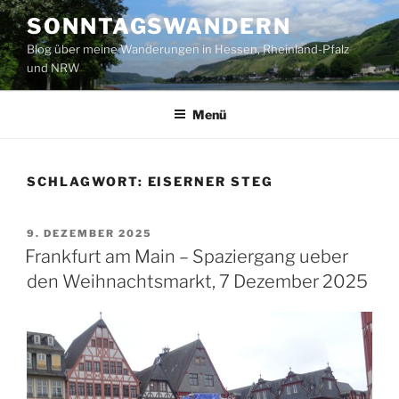
Zum
SONNTAGSWANDERN
Inhalt
Blog über meine Wanderungen in Hessen, Rheinland-Pfalz
springen
und NRW
Menü
SCHLAGWORT:
EISERNER STEG
VERÖFFENTLICHT
9. DEZEMBER 2025
AM
Frankfurt am Main – Spaziergang ueber
den Weihnachtsmarkt, 7 Dezember 2025