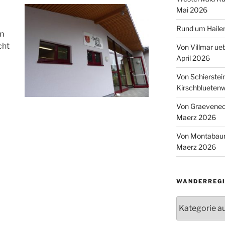
Mai 2026
Rund um Hailer
om
cht
Von Villmar ue
April 2026
Von Schierstei
Kirschbluetenw
Von Graeveneck
Maerz 2026
Von Montabaur
Maerz 2026
WANDERREGI
Wanderregion