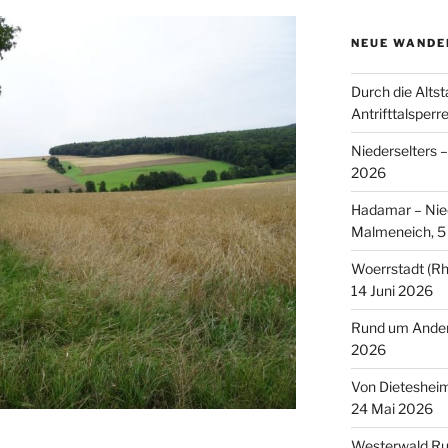
NEUE WANDE
Durch die Altst
Antrifttalsperr
Niederselters 
2026
Hadamar – Nied
Malmeneich, 5 
Woerrstadt (Rh
14 Juni 2026
Rund um Andern
2026
Von Dieteshei
24 Mai 2026
Westerwald Ru