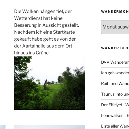
Die Wolken hängen tief, der
WANDERMON
Wetterdienst hat keine
Wandermonat
Besserung in Aussicht gestellt.
Nachdem ich eine Startkarte
gekauft habe geht es von der
der Aartalhalle aus dem Ort
WANDER BLO
hinaus ins Grüne.
DVV Wanderan
Ich geh wande
Reit- und Wand
Taunus Info u
Der Eifelyeti -
Lonewalker – 
Liste aller Wa