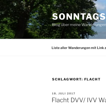
Zum
Inhalt
SONNTAG
springen
Blog über meine Wanderungen 
Liste aller Wanderungen mit Link 
SCHLAGWORT:
FLACHT
VERÖFFENTLICHT
18. JULI 2017
AM
Flacht DVV/ IVV Wa