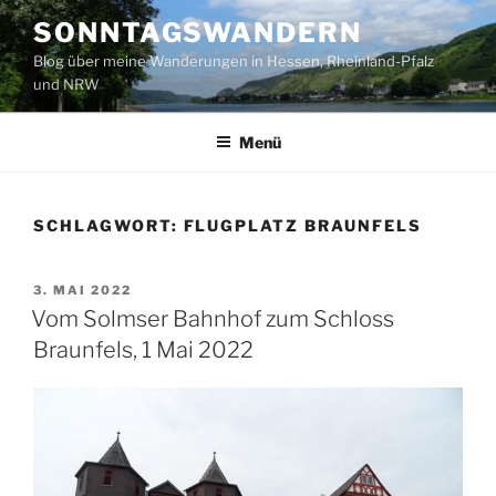
Zum
SONNTAGSWANDERN
Inhalt
Blog über meine Wanderungen in Hessen, Rheinland-Pfalz
springen
und NRW
Menü
SCHLAGWORT:
FLUGPLATZ BRAUNFELS
VERÖFFENTLICHT
3. MAI 2022
AM
Vom Solmser Bahnhof zum Schloss
Braunfels, 1 Mai 2022