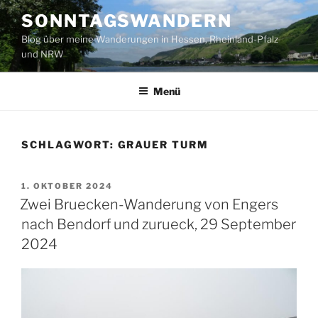
Zum
SONNTAGSWANDERN
Inhalt
Blog über meine Wanderungen in Hessen, Rheinland-Pfalz
springen
und NRW
Menü
SCHLAGWORT:
GRAUER TURM
VERÖFFENTLICHT
1. OKTOBER 2024
AM
Zwei Bruecken-Wanderung von Engers
nach Bendorf und zurueck, 29 September
2024