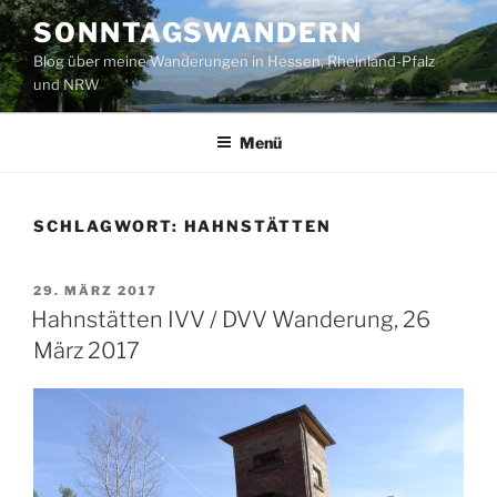
Zum
SONNTAGSWANDERN
Inhalt
Blog über meine Wanderungen in Hessen, Rheinland-Pfalz
springen
und NRW
Menü
SCHLAGWORT:
HAHNSTÄTTEN
VERÖFFENTLICHT
29. MÄRZ 2017
AM
Hahnstätten IVV / DVV Wanderung, 26
März 2017