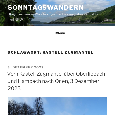
Zum
SONNTAGSWANDERN
Inhalt
Blog über meine Wanderungen in Hessen, Rheinland-Pfalz
springen
und NRW
Menü
SCHLAGWORT:
KASTELL ZUGMANTEL
VERÖFFENTLICHT
5. DEZEMBER 2023
AM
Vom Kastell Zugmantel über Oberlibbach
und Hambach nach Orlen, 3 Dezember
2023