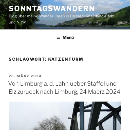
Zum
SONNTAGSWANDERN
Inhalt
Blog über meine Wanderungen in Hessen, Rheinland-Pfalz
springen
und NRW
Menü
SCHLAGWORT:
KATZENTURM
VERÖFFENTLICHT
26. MÄRZ 2024
AM
Von Limburg a. d. Lahn ueber Staffel und
Elz zurueck nach Limburg, 24 Maerz 2024