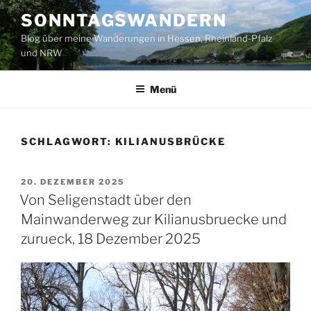
Zum
SONNTAGSWANDERN
Inhalt
Blog über meine Wanderungen in Hessen, Rheinland-Pfalz
springen
und NRW
Menü
SCHLAGWORT:
KILIANUSBRÜCKE
VERÖFFENTLICHT
20. DEZEMBER 2025
AM
Von Seligenstadt über den
Mainwanderweg zur Kilianusbruecke und
zurueck, 18 Dezember 2025