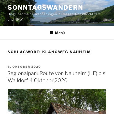
Zum
SONNTAGSWANDERN
Inhalt
Blog über meine Wanderungen in Hessen, Rheinland-Pfalz
springen
und NRW
Menü
SCHLAGWORT:
KLANGWEG NAUHEIM
VERÖFFENTLICHT
6. OKTOBER 2020
AM
Regionalpark Route von Nauheim (HE) bis
Walldorf, 4 Oktober 2020