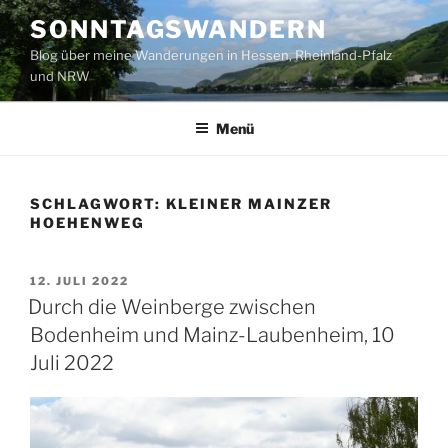
Zum
SONNTAGSWANDERN
Inhalt
Blog über meine Wanderungen in Hessen, Rheinland-Pfalz
springen
und NRW
Menü
SCHLAGWORT:
KLEINER MAINZER
HOEHENWEG
VERÖFFENTLICHT
12. JULI 2022
AM
Durch die Weinberge zwischen
Bodenheim und Mainz-Laubenheim, 10
Juli 2022