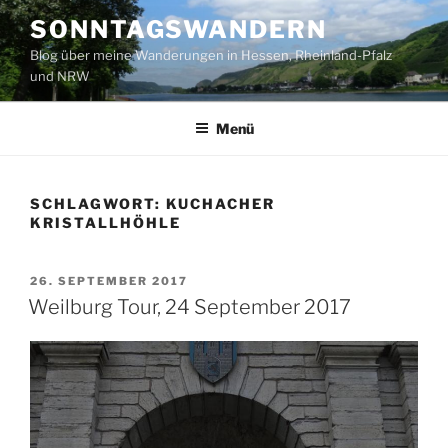
Zum
SONNTAGSWANDERN
Inhalt
Blog über meine Wanderungen in Hessen, Rheinland-Pfalz
springen
und NRW
Menü
SCHLAGWORT:
KUCHACHER
KRISTALLHÖHLE
VERÖFFENTLICHT
26. SEPTEMBER 2017
AM
Weilburg Tour, 24 September 2017