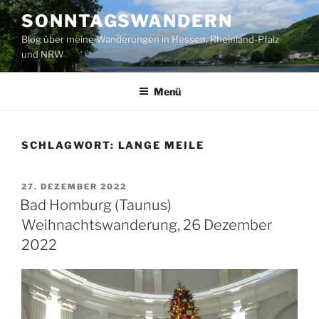
Zum
SONNTAGSWANDERN
Inhalt
Blog über meine Wanderungen in Hessen, Rheinland-Pfalz
springen
und NRW
Menü
SCHLAGWORT:
LANGE MEILE
VERÖFFENTLICHT
27. DEZEMBER 2022
AM
Bad Homburg (Taunus)
Weihnachtswanderung, 26 Dezember
2022