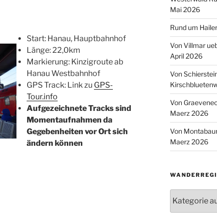
Mai 2026
Rund um Hailer
Start: Hanau, Hauptbahnhof
Von Villmar ue
Länge: 22,0km
April 2026
Markierung: Kinzigroute ab
Hanau Westbahnhof
Von Schierstei
Kirschbluetenw
GPS Track: Link zu
GPS-
Tour.info
Von Graeveneck
Aufgezeichnete Tracks sind
Maerz 2026
Momentaufnahmen da
Von Montabaur
Gegebenheiten vor Ort sich
Maerz 2026
ändern kön
nen
WANDERREGI
Wanderregion