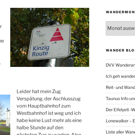
WANDERMON
Wandermonat
r
he
WANDER BLO
.
DVV Wanderan
Ich geh wande
Reit- und Wand
Leider hat mein Zug
Taunus Info u
Verspätung, der Aschlusszug
vom Hauptbahnhof zum
Der Eifelyeti -
Westbahnhof ist weg und ich
habe keine Lust mehr als eine
Lonewalker – 
halbe Stunde auf den
Liste aller Wa
nächsten Zug zu warten. Also