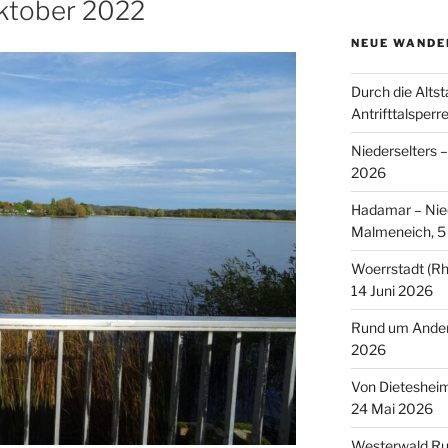
Oktober 2022
NEUE WANDE
Durch die Altst
Antrifttalsperr
Niederselters 
2026
Hadamar – Nied
Malmeneich, 5 
Woerrstadt (Rh
14 Juni 2026
Rund um Andern
2026
Von Dieteshei
24 Mai 2026
Westerwald Ru