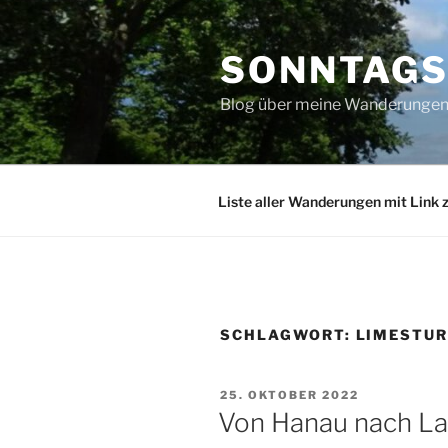
Zum
Inhalt
SONNTAG
springen
Blog über meine Wanderungen 
Liste aller Wanderungen mit Link 
SCHLAGWORT:
LIMESTUR
VERÖFFENTLICHT
25. OKTOBER 2022
AM
Von Hanau nach La