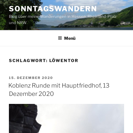
Zum
SONNTAGSWANDERN
Inhalt
Blog über meine Wanderungen in Hessen, Rheinland-Pfalz
springen
und NRW
Menü
SCHLAGWORT:
LÖWENTOR
VERÖFFENTLICHT
15. DEZEMBER 2020
AM
Koblenz Runde mit Hauptfriedhof, 13
Dezember 2020