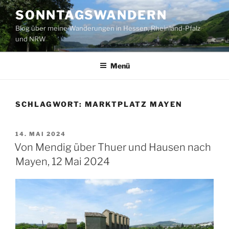
Zum
SONNTAGSWANDERN
Inhalt
Blog über meine Wanderungen in Hessen, Rheinland-Pfalz
springen
und NRW
Menü
SCHLAGWORT:
MARKTPLATZ MAYEN
VERÖFFENTLICHT
14. MAI 2024
AM
Von Mendig über Thuer und Hausen nach
Mayen, 12 Mai 2024