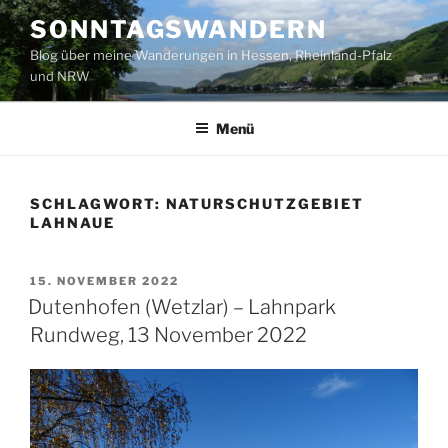
Zum
SONNTAGSWANDERN
Inhalt
Blog über meine Wanderungen in Hessen, Rheinland-Pfalz
springen
und NRW
Menü
SCHLAGWORT:
NATURSCHUTZGEBIET
LAHNAUE
VERÖFFENTLICHT
15. NOVEMBER 2022
AM
Dutenhofen (Wetzlar) – Lahnpark
Rundweg, 13 November 2022