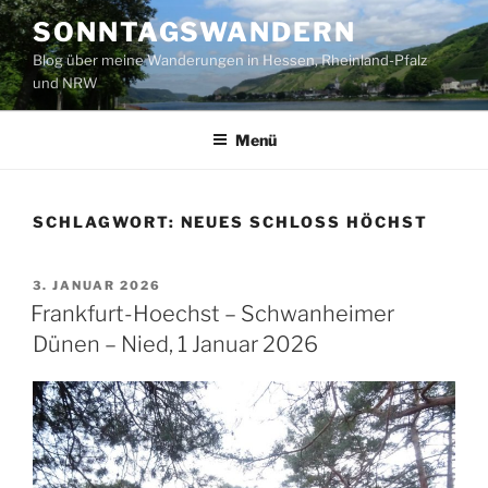
Zum
SONNTAGSWANDERN
Inhalt
Blog über meine Wanderungen in Hessen, Rheinland-Pfalz
springen
und NRW
Menü
SCHLAGWORT:
NEUES SCHLOSS HÖCHST
VERÖFFENTLICHT
3. JANUAR 2026
AM
Frankfurt-Hoechst – Schwanheimer
Dünen – Nied, 1 Januar 2026