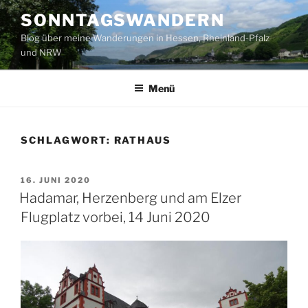
Zum
SONNTAGSWANDERN
Inhalt
Blog über meine Wanderungen in Hessen, Rheinland-Pfalz
springen
und NRW
Menü
SCHLAGWORT:
RATHAUS
VERÖFFENTLICHT
16. JUNI 2020
AM
Hadamar, Herzenberg und am Elzer
Flugplatz vorbei, 14 Juni 2020