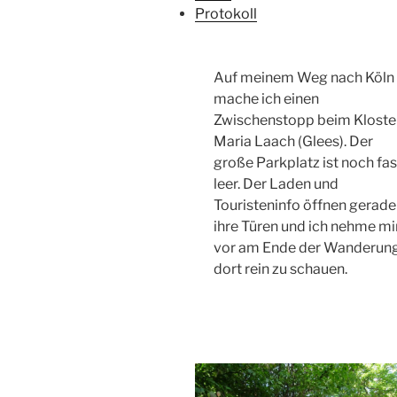
Protokoll
Auf meinem Weg nach Köln
mache ich einen
Zwischenstopp beim Kloste
Maria Laach (Glees). Der
große Parkplatz ist noch fas
leer. Der Laden und
Touristeninfo öffnen gerade
ihre Türen und ich nehme mi
vor am Ende der Wanderun
dort rein zu schauen.