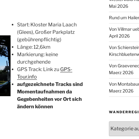
Mai 2026
Rund um Hailer
Start: Kloster Maria Laach
Von Villmar ue
(Glees), Großer Parkplatz
April 2026
(gebührenpflichtig)
Länge: 12,6km
Von Schierstei
Kirschbluetenw
Markierung: keine
durchgehende
Von Graeveneck
GPS Track: Link zu
GPS-
Maerz 2026
Tour.info
Von Montabaur
aufgezeichnete Tracks sind
Maerz 2026
Momentaufnahmen da
Gegebenheiten vor Ort sich
ändern können
WANDERREGI
Wanderregion