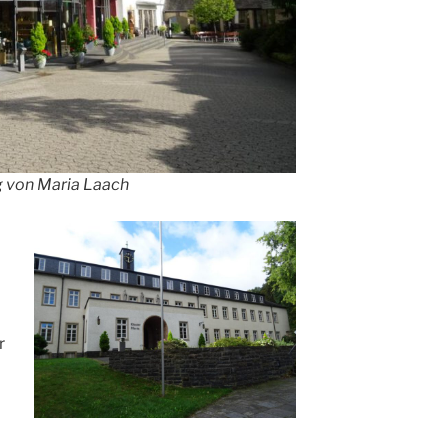
g von Maria Laach
r