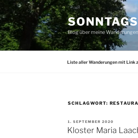
Zum
Inhalt
SONNTAG
springen
Blog über meine Wanderungen 
Liste aller Wanderungen mit Link 
SCHLAGWORT:
RESTAURA
VERÖFFENTLICHT
1. SEPTEMBER 2020
AM
Kloster Maria Laa