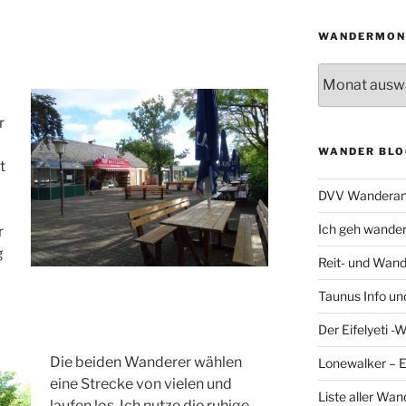
WANDERMON
Wandermonat
r
WANDER BLO
t
DVV Wanderan
Ich geh wande
r
g
Reit- und Wand
Taunus Info u
Der Eifelyeti -
Die beiden Wanderer wählen
Lonewalker – 
eine Strecke von vielen und
Liste aller Wa
laufen los. Ich nutze die ruhige