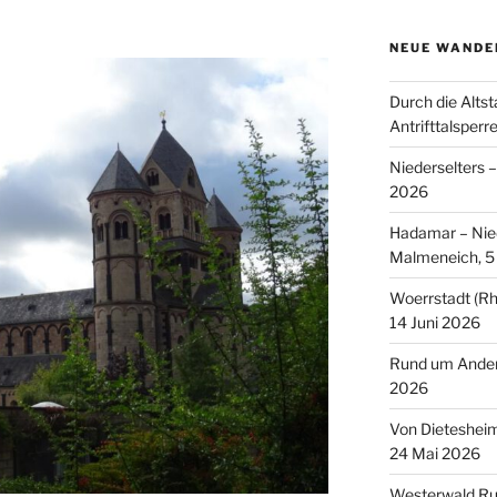
NEUE WANDE
Durch die Altst
Antrifttalsperr
Niederselters 
2026
Hadamar – Nied
Malmeneich, 5 
Woerrstadt (Rh
14 Juni 2026
Rund um Andern
2026
Von Dieteshei
24 Mai 2026
Westerwald Ru