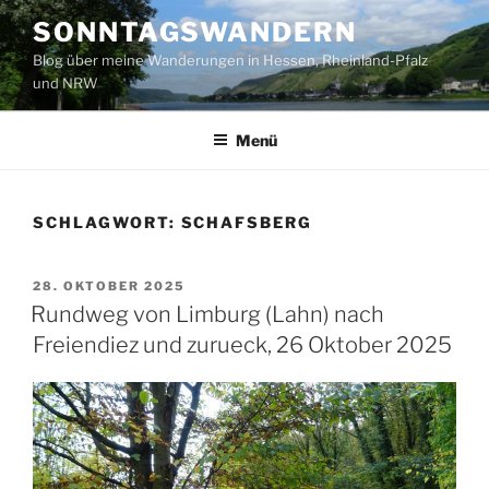
Zum
SONNTAGSWANDERN
Inhalt
Blog über meine Wanderungen in Hessen, Rheinland-Pfalz
springen
und NRW
Menü
SCHLAGWORT:
SCHAFSBERG
VERÖFFENTLICHT
28. OKTOBER 2025
AM
Rundweg von Limburg (Lahn) nach
Freiendiez und zurueck, 26 Oktober 2025