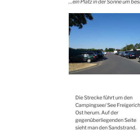
…ein Platz in der Sonne um be
Die Strecke führt um den
Campingsee/ See Freigerich
Ost herum. Auf der
gegenüberliegenden Seite
sieht man den Sandstrand.