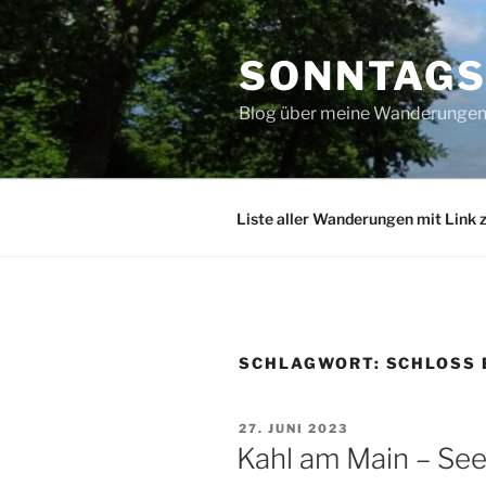
Zum
Inhalt
SONNTAG
springen
Blog über meine Wanderungen 
Liste aller Wanderungen mit Link 
SCHLAGWORT:
SCHLOSS
VERÖFFENTLICHT
27. JUNI 2023
AM
Kahl am Main – See