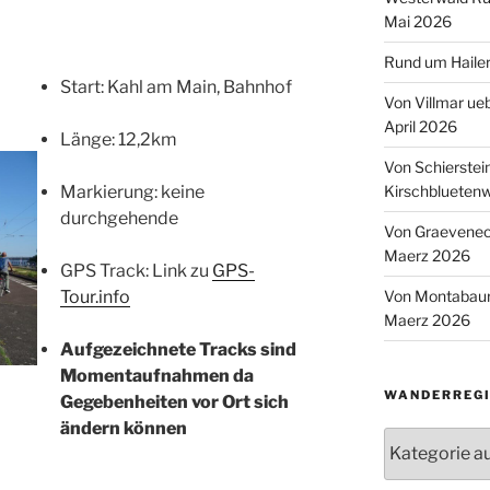
Mai 2026
Rund um Hailer
Start: Kahl am Main, Bahnhof
Von Villmar ue
April 2026
Länge: 12,2km
Von Schierstei
Kirschbluetenw
Markierung: keine
durchgehende
Von Graeveneck
Maerz 2026
GPS Track: Link zu
GPS-
Von Montabaur
Tour.info
Maerz 2026
Aufgezeichnete Tracks sind
Momentaufnahmen da
WANDERREGI
Gegebenheiten vor Ort sich
ändern können
Wanderregion