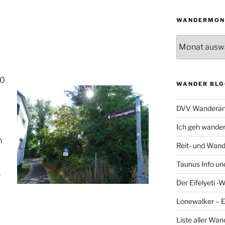
WANDERMON
Wandermonat
30
WANDER BLO
DVV Wanderan
Ich geh wande
n
Reit- und Wand
Taunus Info u
r
Der Eifelyeti -
Lonewalker – 
Liste aller Wa