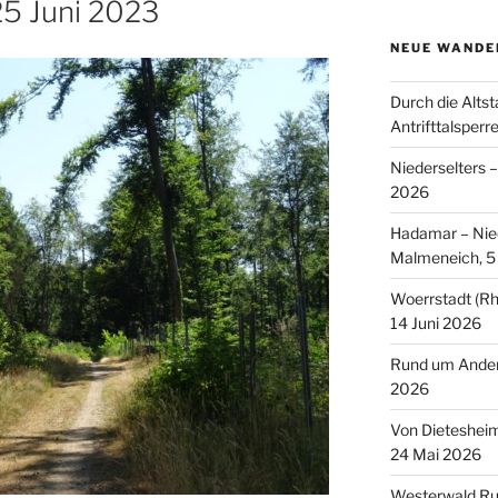
5 Juni 2023
NEUE WANDE
Durch die Altst
Antrifttalsperr
Niederselters 
2026
Hadamar – Nied
Malmeneich, 5 
Woerrstadt (Rh
14 Juni 2026
Rund um Andern
2026
Von Dieteshei
24 Mai 2026
Westerwald Ru