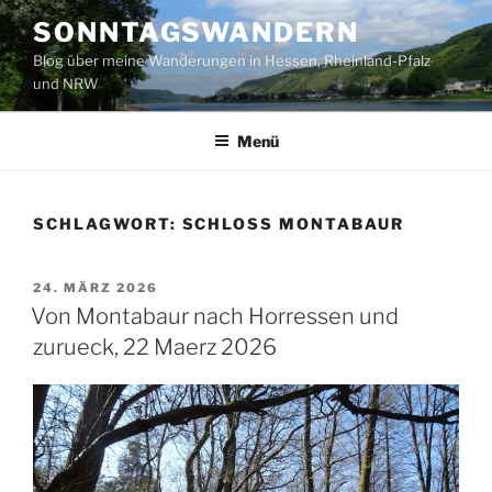
Zum
SONNTAGSWANDERN
Inhalt
Blog über meine Wanderungen in Hessen, Rheinland-Pfalz
springen
und NRW
Menü
SCHLAGWORT:
SCHLOSS MONTABAUR
VERÖFFENTLICHT
24. MÄRZ 2026
AM
Von Montabaur nach Horressen und
zurueck, 22 Maerz 2026