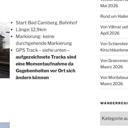
Mai 2026
Rund um Hailer
Start: Bad Camberg, Bahnhof
Von Villmar ue
Länge: 12,9km
April 2026
Markierung: keine
durchgehende Markierung
Von Schierstei
Kirschbluetenw
GPS Track – siehe unten –
aufgezeichnete Tracks sind
Von Graeveneck
eine Momentaufnahme da
Maerz 2026
Gegebenheiten vor Ort sich
Von Montabaur
ändern können
Maerz 2026
WANDERREGI
Wanderregion