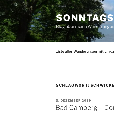
Zum
Inhalt
SONNTAG
springen
Blog über meine Wanderungen 
Liste aller Wanderungen mit Link 
SCHLAGWORT:
SCHWICK
VERÖFFENTLICHT
3. DEZEMBER 2019
AM
Bad Camberg – Do