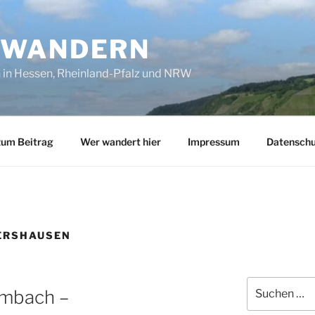
SWANDERN
in Hessen, Rheinland-Pfalz und NRW
zum Beitrag
Wer wandert hier
Impressum
Datenschu
ERSHAUSEN
Suchen
mbach –
nach: