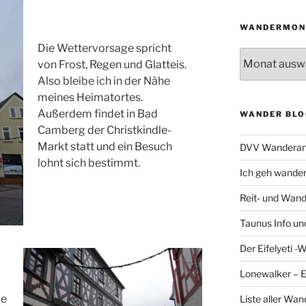
WANDERMON
Die Wettervorsage spricht
Wandermonat
von Frost, Regen und Glatteis.
Also bleibe ich in der Nähe
meines Heimatortes.
Außerdem findet in Bad
WANDER BLO
Camberg der Christkindle-
Markt statt und ein Besuch
DVV Wanderan
lohnt sich bestimmt.
Ich geh wande
Reit- und Wand
Taunus Info u
Der Eifelyeti -
Lonewalker – 
ie
Liste aller Wa