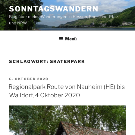
Zum
SONNTAGSWANDERN
Inhalt
Blog über meine Wanderungen in Hessen, Rheinland-Pfalz
springen
und NRW
Menü
SCHLAGWORT:
SKATERPARK
VERÖFFENTLICHT
6. OKTOBER 2020
AM
Regionalpark Route von Nauheim (HE) bis
Walldorf, 4 Oktober 2020