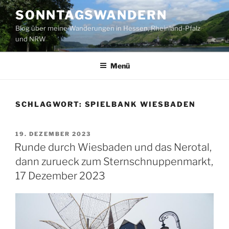
Zum
SONNTAGSWANDERN
Inhalt
Blog über meine Wanderungen in Hessen, Rheinland-Pfalz
springen
und NRW
Menü
SCHLAGWORT:
SPIELBANK WIESBADEN
VERÖFFENTLICHT
19. DEZEMBER 2023
AM
Runde durch Wiesbaden und das Nerotal,
dann zurueck zum Sternschnuppenmarkt,
17 Dezember 2023