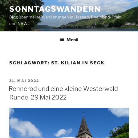
Zum
SONNTAGSWANDERN
Inhalt
Blog über meine Wanderungen in Hessen, Rheinland-Pfalz
springen
und NRW
Menü
SCHLAGWORT:
ST. KILIAN IN SECK
VERÖFFENTLICHT
31. MAI 2022
AM
Rennerod und eine kleine Westerwald
Runde, 29 Mai 2022