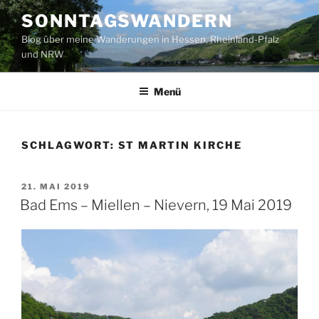
Zum
SONNTAGSWANDERN
Inhalt
Blog über meine Wanderungen in Hessen, Rheinland-Pfalz
springen
und NRW
Menü
SCHLAGWORT:
ST MARTIN KIRCHE
VERÖFFENTLICHT
21. MAI 2019
AM
Bad Ems – Miellen – Nievern, 19 Mai 2019