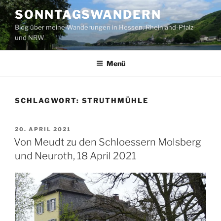
Zum
SONNTAGSWANDERN
Inhalt
Blog über meine Wanderungen in Hessen, Rheinland-Pfalz
springen
und NRW
Menü
SCHLAGWORT:
STRUTHMÜHLE
VERÖFFENTLICHT
20. APRIL 2021
AM
Von Meudt zu den Schloessern Molsberg
und Neuroth, 18 April 2021