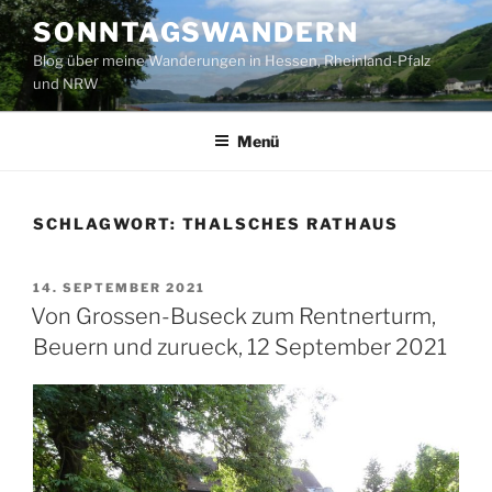
Zum
SONNTAGSWANDERN
Inhalt
Blog über meine Wanderungen in Hessen, Rheinland-Pfalz
springen
und NRW
Menü
SCHLAGWORT:
THALSCHES RATHAUS
VERÖFFENTLICHT
14. SEPTEMBER 2021
AM
Von Grossen-Buseck zum Rentnerturm,
Beuern und zurueck, 12 September 2021