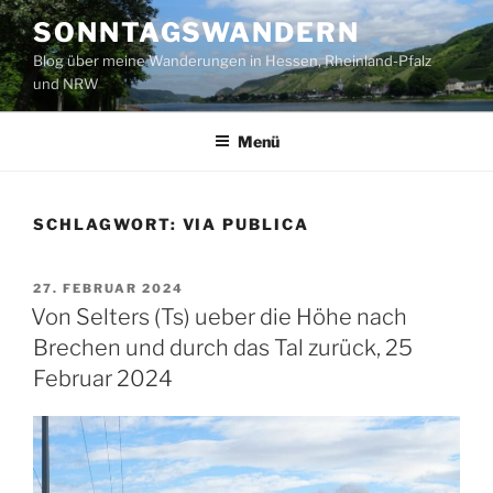
Zum
SONNTAGSWANDERN
Inhalt
Blog über meine Wanderungen in Hessen, Rheinland-Pfalz
springen
und NRW
Menü
SCHLAGWORT:
VIA PUBLICA
VERÖFFENTLICHT
27. FEBRUAR 2024
AM
Von Selters (Ts) ueber die Höhe nach
Brechen und durch das Tal zurück, 25
Februar 2024