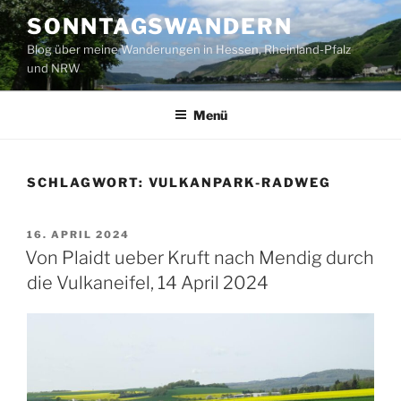
Zum
SONNTAGSWANDERN
Inhalt
Blog über meine Wanderungen in Hessen, Rheinland-Pfalz
springen
und NRW
Menü
SCHLAGWORT:
VULKANPARK-RADWEG
VERÖFFENTLICHT
16. APRIL 2024
AM
Von Plaidt ueber Kruft nach Mendig durch
die Vulkaneifel, 14 April 2024