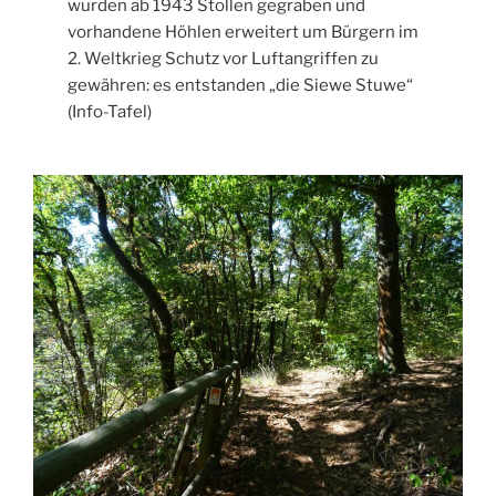
wurden ab 1943 Stollen gegraben und
vorhandene Höhlen erweitert um Bürgern im
2. Weltkrieg Schutz vor Luftangriffen zu
gewähren: es entstanden „die Siewe Stuwe“
(Info-Tafel)