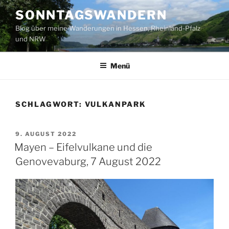
Zum
SONNTAGSWANDERN
Inhalt
Blog über meine Wanderungen in Hessen, Rheinland-Pfalz
springen
und NRW
Menü
SCHLAGWORT:
VULKANPARK
VERÖFFENTLICHT
9. AUGUST 2022
AM
Mayen – Eifelvulkane und die
Genovevaburg, 7 August 2022