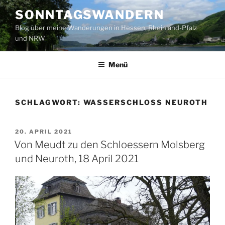
Zum
SONNTAGSWANDERN
Inhalt
Blog über meine Wanderungen in Hessen, Rheinland-Pfalz
springen
und NRW
Menü
SCHLAGWORT:
WASSERSCHLOSS NEUROTH
VERÖFFENTLICHT
20. APRIL 2021
AM
Von Meudt zu den Schloessern Molsberg
und Neuroth, 18 April 2021