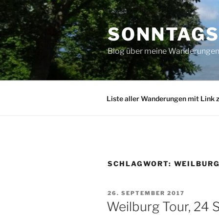
Zum
Inhalt
SONNTAG
springen
Blog über meine Wanderungen 
Liste aller Wanderungen mit Link 
SCHLAGWORT:
WEILBUR
VERÖFFENTLICHT
26. SEPTEMBER 2017
AM
Weilburg Tour, 24