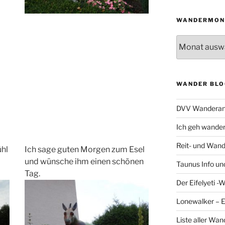
WANDERMON
Wandermonat
WANDER BLO
DVV Wanderan
Ich geh wande
Reit- und Wand
ühl
Ich sage guten Morgen zum Esel
und wünsche ihm einen schönen
Taunus Info u
Tag.
Der Eifelyeti -
Lonewalker – 
Liste aller Wa