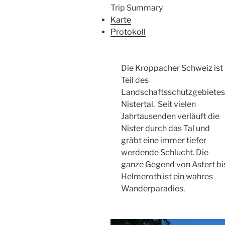
Trip Summary
Karte
Protokoll
Die Kroppacher Schweiz ist
Teil des
Landschaftsschutzgebiete
Nistertal. Seit vielen
Jahrtausenden verläuft die
Nister durch das Tal und
gräbt eine immer tiefer
werdende Schlucht. Die
ganze Gegend von Astert bi
Helmeroth ist ein wahres
Wanderparadies.