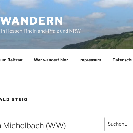
SWANDERN
in Hessen, Rheinland-Pfalz und NRW
zum Beitrag
Wer wandert hier
Impressum
Datenschu
ALD STEIG
Suchen
h Michelbach (WW)
nach: