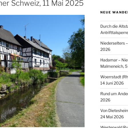
her Schweiz, 11 Mai 2025
NEUE WANDE
Durch die Altst
Antrifttalsperr
Niederselters 
2026
Hadamar – Nied
Malmeneich, 5 
Woerrstadt (Rh
14 Juni 2026
Rund um Andern
2026
Von Dieteshei
24 Mai 2026
Westerwald Ru