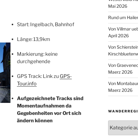
Mai 2026
Rund um Hailer
Start: Ingelbach, Bahnhof
Von Villmar ue
April 2026
Länge: 13,9km
Von Schierstei
Kirschbluetenw
Markierung: keine
durchgehende
Von Graeveneck
Maerz 2026
GPS Track: Link zu
GPS-
Von Montabaur
Tour.info
Maerz 2026
Aufgezeichnete Tracks sind
Momentaufnahmen da
WANDERREGI
Gegebenheiten vor Ort sich
ändern können
Wanderregion