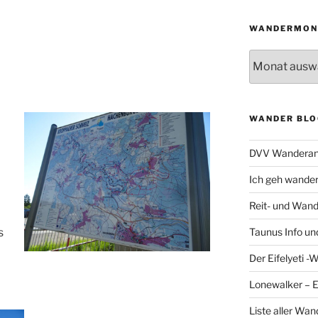
WANDERMON
Wandermonat
WANDER BLO
s
DVV Wanderan
Ich geh wande
Reit- und Wand
Taunus Info u
s
Der Eifelyeti -
Lonewalker – 
Liste aller Wa