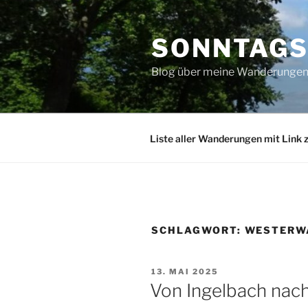
Zum
Inhalt
SONNTAG
springen
Blog über meine Wanderungen 
Liste aller Wanderungen mit Link 
SCHLAGWORT:
WESTERW
VERÖFFENTLICHT
13. MAI 2025
AM
Von Ingelbach nac